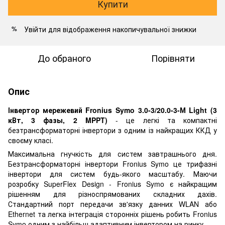
Купити
Увійти
для відображення накопичувальної знижки
%
До обраного
Порівняти
Опис
Інвертор мережевий Fronius Symo 3.0-3/20.0-3-М Light (3
кВт, 3 фазы, 2 MPPT)
- це легкі та компактні
безтрансформаторні інвертори з одним із найкращих ККД у
своєму класі.
Максимальна гнучкість для систем завтрашнього дня.
Безтрансформаторні інвертори Fronius Symo це трифазні
інвертори для систем будь-якого масштабу. Маючи
розробку SuperFlex Design - Fronius Symo є найкращим
рішенням для різноспрямованих складних дахів.
Стандартний порт передачи зв'язку данних WLAN або
Ethernet та легка інтеграція сторонніх рішень робить Fronius
Symo одним з найбільш адаптивним інвертором на ринку.