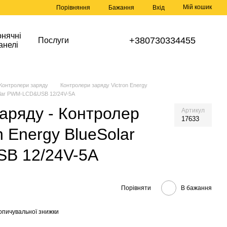
Мій кошик
Порівняння
Бажання
Вхід
нячні
+380730334455
Послуги
анелі
Контролери заряду
Контролери заряду Victron Energy
Solar PWM-LCD&USB 12/24V-5A
аряду - Контролер
Артикул
17633
n Energy BlueSolar
B 12/24V-5A
Порівняти
В бажання
опичувальної знижки