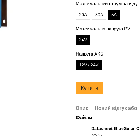
Максимальний струм заряду
20A
30A
5A
Максимальна напруга PV
24V
Напруга АКБ
12V / 24V
Купити
Опис
Новий відгук або
Файли
Datasheet-BlueSolar-
225 КБ
PDF