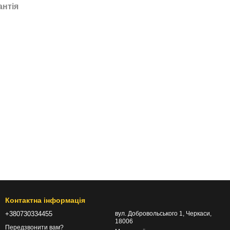
антія
Контактна інформація
+380730334455
вул. Добровольського 1, Черкаси,
18006
Передзвонити вам?