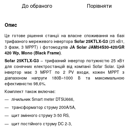
До обраного
Порівняти
Опис
Це готове рішення станції на власне споживання на базі
трифазного мережевого інвертора
Sofar 25KTLX-G3
(25 кВт,
3 фази, 3 MPPT) і фотомодулів
JA Solar JAM54S30-420/GR
420 Wp, Mono (Black Frame)
.
Sofar 25KTLX-G3
– трифазний інвертор потужністю 25 кВт
для сонячних електростанцій від компанії Sofar Solar. Цей
інвертор має 3 МРРТ по 2 PV входи, кожен MPPT з
діапазоном напруги 180В~1000 В та максимальною
ефективністю 98,6%.
Комплект також включає:
лічильник Smart meter DTSU666,
трансформатор струму 200A/5A,
щит змінного струму 3-50 RS,
щит постійного струму DC 2-3,