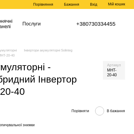
Мій кошик
Порівняння
Бажання
Вхід
нячні
+380730334455
Послуги
анелі
кумуляторні
Інвертори акумуляторні Solinteg
 MHT-20-40
муляторні -
Артикул
MHT-
20-40
бридний Інвертор
-20-40
Порівняти
В бажання
опичувальної знижки