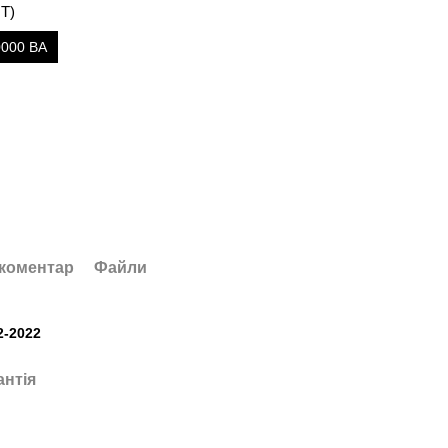
T)
0000 ВА
 коментар
Файли
2-2022
антія