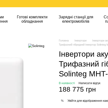
ми
Готові комплекти
Зарядні станції для
Со
ення
обладнання
електромобілів
п
Головна
Інвертори
Інвертори а
Трифазний гібридний Інвертор Solinteg
Інвертори аку
Трифазний гі
Solinteg MHT
В наявності
Написати відгук
188 775 грн
Увійти
для відображення нак
%