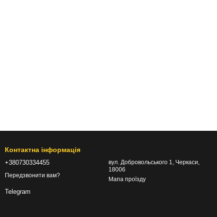
Контактна інформація
+380730334455
вул. Добровольського 1, Черкаси,
18006
Передзвонити вам?
Мапа проїзду
Telegram