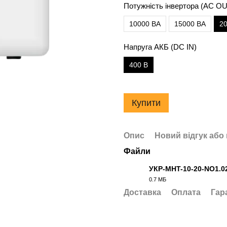
Потужність інвертора (АС OU
10000 ВА
15000 ВА
2
Напруга АКБ (DC IN)
400 В
Купити
Опис
Новий відгук або
Файли
УКР-MHT-10-20-NO1.0
0.7 МБ
PDF
Доставка
Оплата
Гар