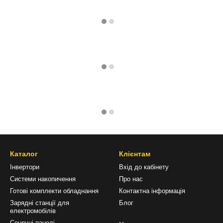
Каталог
Клієнтам
Інвертори
Вхід до кабінету
Системи накопичення
Про нас
Готові комплекти обладнання
Контактна інформація
Зарядні станції для
Блог
електромобілів
Сонячні панелі