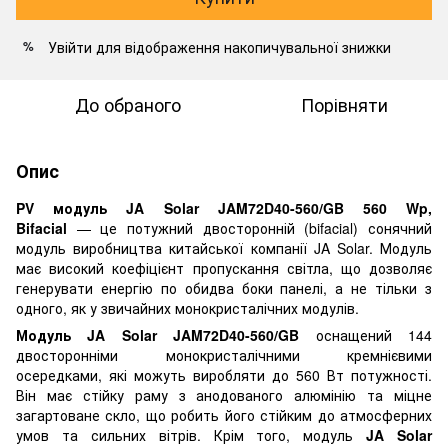
Увійти
для відображення накопичувальної знижки
%
До обраного
Порівняти
Опис
PV модуль JA Solar JAM72D40-560/GB 560 Wp,
Bifacial
— це потужний двосторонній (bifacial) сонячний
модуль виробництва китайської компанії JA Solar. Модуль
має високий коефіцієнт пропускання світла, що дозволяє
генерувати енергію по обидва боки панелі, а не тільки з
одного, як у звичайних монокристалічних модулів.
Модуль JA Solar JAM72D40-560/GB
оснащений 144
двосторонніми монокристалічними кремнієвими
осередками, які можуть виробляти до 560 Вт потужності.
Він має стійку раму з анодованого алюмінію та міцне
загартоване скло, що робить його стійким до атмосферних
умов та сильних вітрів. Крім того, модуль
JA Solar